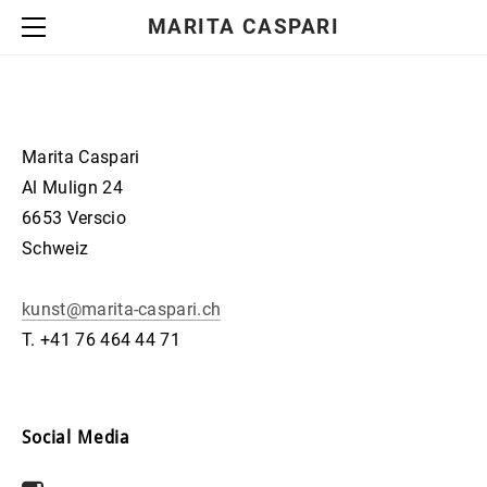
ausstellung
MARITA CASPARI
aktuell
werke
malerei
archiv
kursangebote
fotografie
aktuell
about
Marita Caspari
ueber mich
einblick
kontakt
Al Mulign 24
vita
6653 Verscio
Schweiz
kunst@marita-caspari.ch
T. +41 76 464 44 71
Social Media